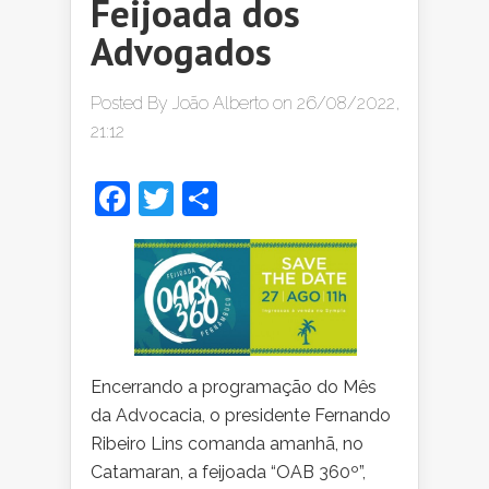
Feijoada dos
Advogados
Posted By
João Alberto
on 26/08/2022,
21:12
Facebook
Twitter
Share
Encerrando a programação do Mês
da Advocacia, o presidente Fernando
Ribeiro Lins comanda amanhã, no
Catamaran, a feijoada “OAB 360º”,