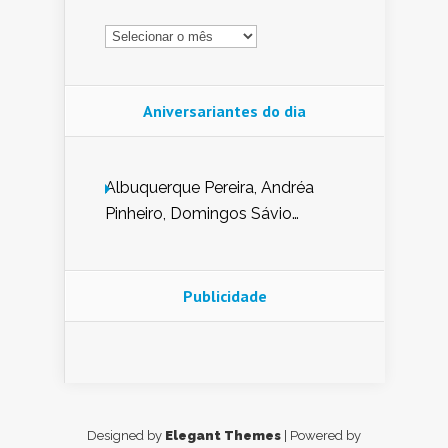
Arquivo
Aniversariantes do dia
Albuquerque Pereira, Andréa
Pinheiro, Domingos Sávio
Mendes, Eduardo Pessoa de
Carvalho, Erika Guerra, Evaldo
Nunes de Sena, Fátima Peixoto,
Publicidade
Glória Pereira, Kátia Mesel,
Marcus Prado, Maria Gorete
Dantas Barreto, Sebastião
Teixeira e Zeca Monteiro.
Designed by
Elegant Themes
| Powered by