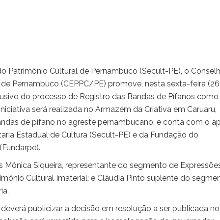
 Patrimônio Cultural de Pernambuco (Secult-PE), o Consel
l de Pernambuco (CEPPC/PE) promove, nesta sexta-feira (26)
lusivo do processo de Registro das Bandas de Pífanos como
iniciativa será realizada no Armazém da Criativa em Caruaru,
andas de pífano no agreste pernambucano, e conta com o a
etaria Estadual de Cultura (Secult-PE) e da Fundação do
(Fundarpe).
ras Mônica Siqueira, representante do segmento de Expressõe
mônio Cultural Imaterial; e Cláudia Pinto suplente do segme
ia.
deverá publicizar a decisão em resolução a ser publicada no