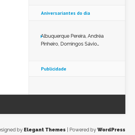
Aniversariantes do dia
Albuquerque Pereira, Andréa
Pinheiro, Domingos Sávio
Mendes, Eduardo Pessoa de
Carvalho, Erika Guerra, Evaldo
Nunes de Sena, Fátima Peixoto,
Publicidade
Glória Pereira, Kátia Mesel,
Marcus Prado, Maria Gorete
Dantas Barreto, Sebastião
Teixeira e Zeca Monteiro.
signed by
Elegant Themes
| Powered by
WordPress