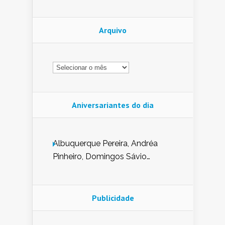
Arquivo
Arquivo
Aniversariantes do dia
Albuquerque Pereira, Andréa
Pinheiro, Domingos Sávio
Mendes, Eduardo Pessoa de
Carvalho, Erika Guerra, Evaldo
Nunes de Sena, Fátima Peixoto,
Publicidade
Glória Pereira, Kátia Mesel,
Marcus Prado, Maria Gorete