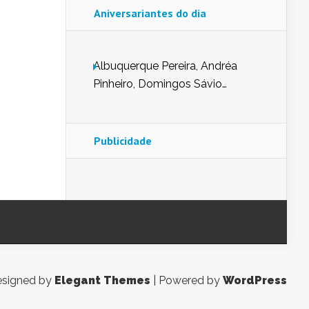
Aniversariantes do dia
Albuquerque Pereira, Andréa
Pinheiro, Domingos Sávio
Mendes, Eduardo Pessoa de
Carvalho, Erika Guerra, Evaldo
Nunes de Sena, Fátima Peixoto,
Publicidade
Glória Pereira, Kátia Mesel,
Marcus Prado, Maria Gorete
Dantas Barreto, Sebastião
Teixeira e Zeca Monteiro.
signed by
Elegant Themes
| Powered by
WordPress