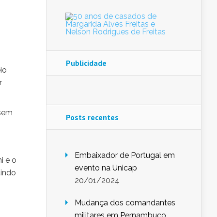
Publicidade
io
r
ssem
Posts recentes
Embaixador de Portugal em
i e o
evento na Unicap
tindo
20/01/2024
Mudança dos comandantes
militares em Pernambuco