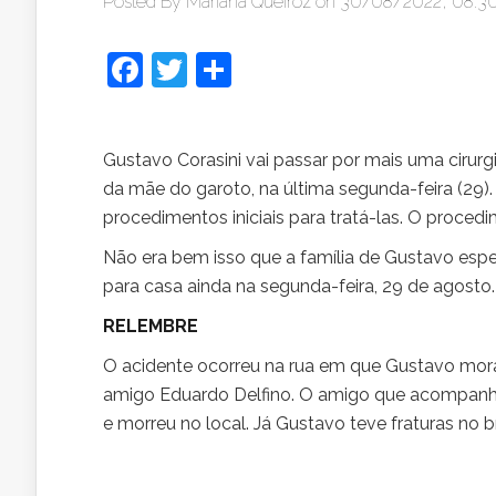
Posted By
Mariana Queiroz
on 30/08/2022, 08:3
Facebook
Twitter
Share
Gustavo Corasini vai passar por mais uma cirurg
da mãe do garoto, na última segunda-feira (29). 
procedimentos iniciais para tratá-las. O proced
Não era bem isso que a família de Gustavo espe
para casa ainda na segunda-feira, 29 de agosto
RELEMBRE
O acidente ocorreu na rua em que Gustavo mora
amigo Eduardo Delfino. O amigo que acompanha
e morreu no local. Já Gustavo teve fraturas no b