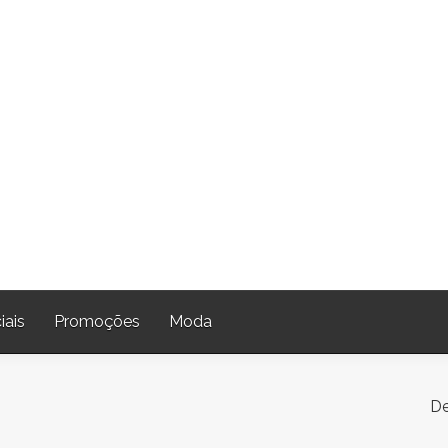
iais
Promoções
Moda
De