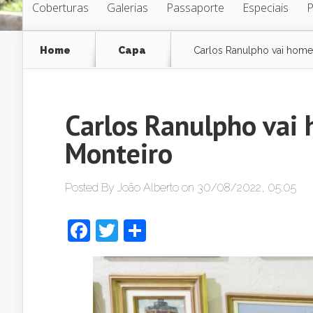
Coberturas
Galerias
Passaporte
Especiais
Home
Capa
Carlos Ranulpho vai home
Carlos Ranulpho vai
Monteiro
Posted By
João Alberto
on 30/08/2022, 05:05
Facebook
Twitter
Share