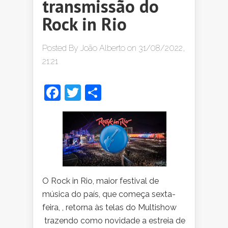
transmissão do
Rock in Rio
Posted By
João Alberto
on 31/08/2022,
21:21
Facebook
Twitter
Share
O Rock in Rio, maior festival de
música do país, que começa sexta-
feira, , retorna às telas do Multishow
trazendo como novidade a estreia de