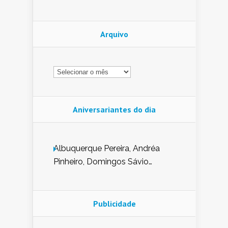
Arquivo
Arquivo
Aniversariantes do dia
Albuquerque Pereira, Andréa
Pinheiro, Domingos Sávio
Mendes, Eduardo Pessoa de
Carvalho, Erika Guerra, Evaldo
Nunes de Sena, Fátima Peixoto,
Publicidade
Glória Pereira, Kátia Mesel,
Marcus Prado, Maria Gorete