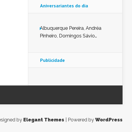
Aniversariantes do dia
Albuquerque Pereira, Andréa
Pinheiro, Domingos Sávio
Mendes, Eduardo Pessoa de
Carvalho, Erika Guerra, Evaldo
Nunes de Sena, Fátima Peixoto,
Publicidade
Glória Pereira, Kátia Mesel,
Marcus Prado, Maria Gorete
Dantas Barreto, Sebastião
Teixeira e Zeca Monteiro.
signed by
Elegant Themes
| Powered by
WordPress