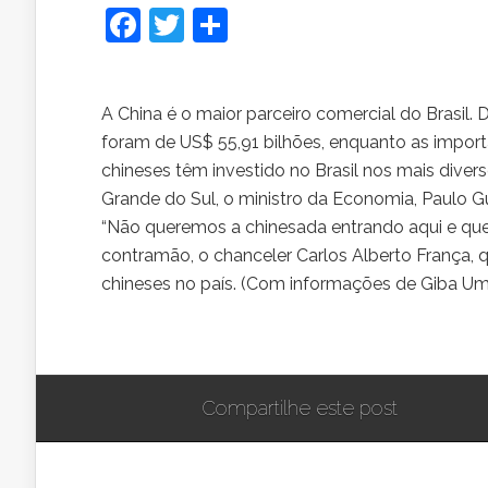
Facebook
Twitter
Share
A China é o maior parceiro comercial do Brasil. De
foram de US$ 55,91 bilhões, enquanto as impor
chineses têm investido no Brasil nos mais dive
Grande do Sul, o ministro da Economia, Paulo Gu
“Não queremos a chinesada entrando aqui e queb
contramão, o chanceler Carlos Alberto França, 
chineses no país. (Com informações de Giba Um
Compartilhe este post