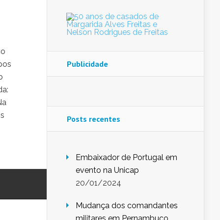
co
Publicidade
pos
o
da:
Na
os
Posts recentes
Embaixador de Portugal em
evento na Unicap
20/01/2024
Mudança dos comandantes
militares em Pernambuco