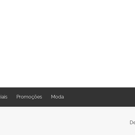
iais
Promoções
Moda
De