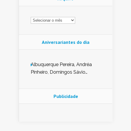
Arquivo
Aniversariantes do dia
Albuquerque Pereira, Andréa
Pinheiro, Domingos Sávio
Mendes, Eduardo Pessoa de
Carvalho, Erika Guerra, Evaldo
Nunes de Sena, Fátima Peixoto,
Publicidade
Glória Pereira, Kátia Mesel,
Marcus Prado, Maria Gorete
Dantas Barreto, Sebastião
Teixeira e Zeca Monteiro.