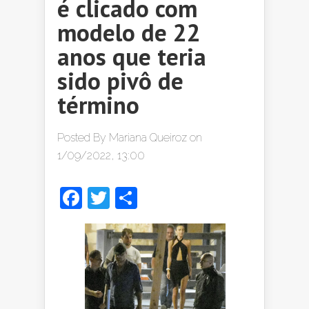
é clicado com
modelo de 22
anos que teria
sido pivô de
término
Posted By
Mariana Queiroz
on
1/09/2022, 13:00
Facebook
Twitter
Share