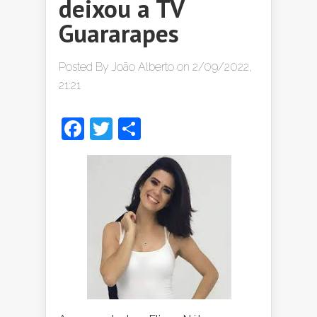
deixou a TV
Guararapes
Posted By
João Alberto
on 2/09/2022,
21:21
Facebook
Twitter
Share