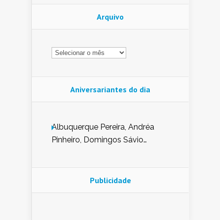
Arquivo
Arquivo
Aniversariantes do dia
Albuquerque Pereira, Andréa
Pinheiro, Domingos Sávio
Mendes, Eduardo Pessoa de
Carvalho, Erika Guerra, Evaldo
Nunes de Sena, Fátima Peixoto,
Publicidade
Glória Pereira, Kátia Mesel,
Marcus Prado, Maria Gorete
Dantas Barreto, Sebastião