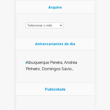
Arquivo
Arquivo
Aniversariantes do dia
Albuquerque Pereira, Andréa
Pinheiro, Domingos Sávio
Mendes, Eduardo Pessoa de
Carvalho, Erika Guerra, Evaldo
Nunes de Sena, Fátima Peixoto,
Publicidade
Glória Pereira, Kátia Mesel,
Marcus Prado, Maria Gorete
Dantas Barreto, Sebastião