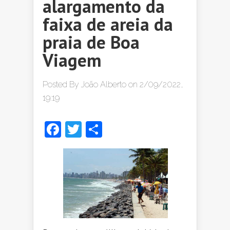
alargamento da
faixa de areia da
praia de Boa
Viagem
Posted By
João Alberto
on 2/09/2022,
19:19
Facebook
Twitter
Share