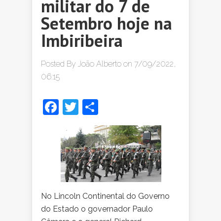
militar do 7 de
Setembro hoje na
Imbiribeira
Posted By
João Alberto
on 7/09/2022,
06:15
Facebook
Twitter
Share
No Lincoln Continental do Governo
do Estado o governador Paulo