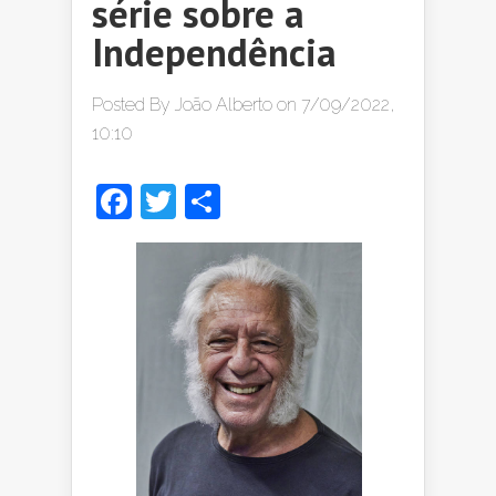
série sobre a
Independência
Posted By
João Alberto
on 7/09/2022,
10:10
Facebook
Twitter
Share