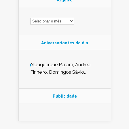
Arquivo
Aniversariantes do dia
Albuquerque Pereira, Andréa
Pinheiro, Domingos Sávio
Mendes, Eduardo Pessoa de
Carvalho, Erika Guerra, Evaldo
Nunes de Sena, Fátima Peixoto,
Publicidade
Glória Pereira, Kátia Mesel,
Marcus Prado, Maria Gorete
Dantas Barreto, Sebastião
Teixeira e Zeca Monteiro.