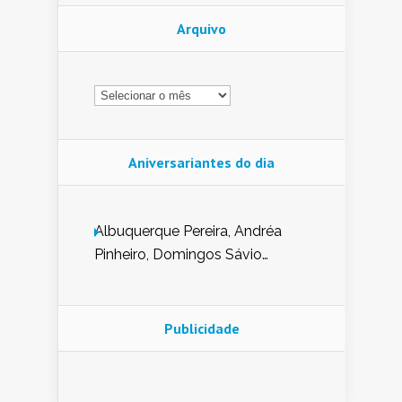
Arquivo
Arquivo
Aniversariantes do dia
Albuquerque Pereira, Andréa
Pinheiro, Domingos Sávio
Mendes, Eduardo Pessoa de
Carvalho, Erika Guerra, Evaldo
Nunes de Sena, Fátima Peixoto,
Publicidade
Glória Pereira, Kátia Mesel,
Marcus Prado, Maria Gorete
Dantas Barreto, Sebastião