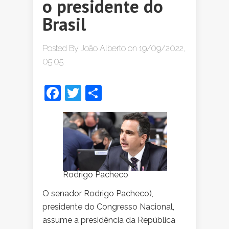
o presidente do
Brasil
Posted By
João Alberto
on 19/09/2022,
05:05
Facebook
Twitter
Share
Rodrigo Pacheco
O senador Rodrigo Pacheco),
presidente do Congresso Nacional,
assume a presidência da República