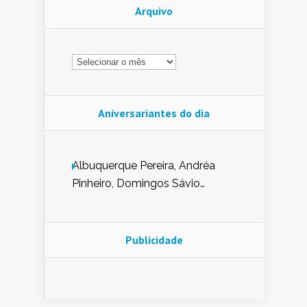
Arquivo
Arquivo
Aniversariantes do dia
Albuquerque Pereira, Andréa
Pinheiro, Domingos Sávio
Mendes, Eduardo Pessoa de
Carvalho, Erika Guerra, Evaldo
Nunes de Sena, Fátima Peixoto,
Publicidade
Glória Pereira, Kátia Mesel,
Marcus Prado, Maria Gorete
Dantas Barreto, Sebastião