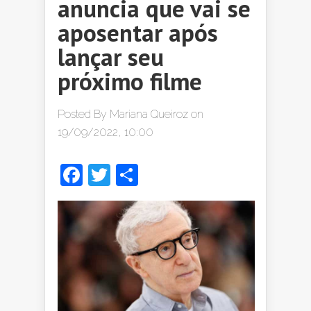
anuncia que vai se
aposentar após
lançar seu
próximo filme
Posted By
Mariana Queiroz
on
19/09/2022, 10:00
Facebook
Twitter
Share