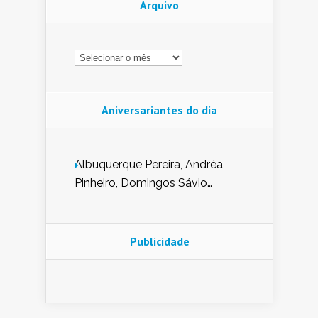
Arquivo
Arquivo
Aniversariantes do dia
Albuquerque Pereira, Andréa
Pinheiro, Domingos Sávio
Mendes, Eduardo Pessoa de
Carvalho, Erika Guerra, Evaldo
Nunes de Sena, Fátima Peixoto,
Publicidade
Glória Pereira, Kátia Mesel,
Marcus Prado, Maria Gorete
Dantas Barreto, Sebastião
Teixeira e Zeca Monteiro.