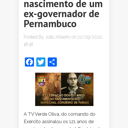
nascimento de um
ex-governador de
Pernambuco
Posted By
João Alberto
on 21/09/2022,
18:18
Facebook
Twitter
Share
A TV Verde Oliva, do comando do
Exército assinalou os 121 anos de