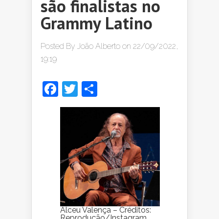
são finalistas no
Grammy Latino
Posted By
João Alberto
on 22/09/2022,
19:19
Facebook
Twitter
Share
Alceu Valença – Créditos:
Reprodução/Instagram