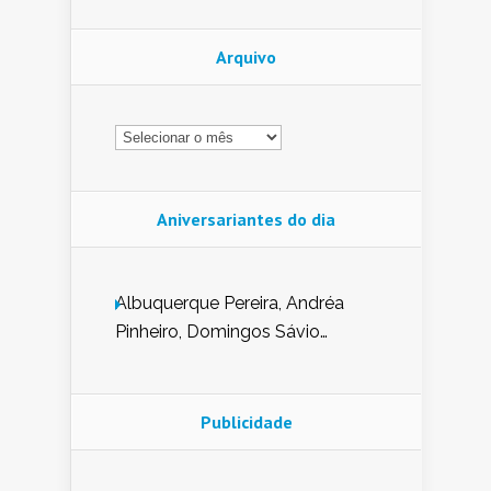
Arquivo
Arquivo
Aniversariantes do dia
Albuquerque Pereira, Andréa
Pinheiro, Domingos Sávio
Mendes, Eduardo Pessoa de
Carvalho, Erika Guerra, Evaldo
Nunes de Sena, Fátima Peixoto,
Publicidade
Glória Pereira, Kátia Mesel,
Marcus Prado, Maria Gorete