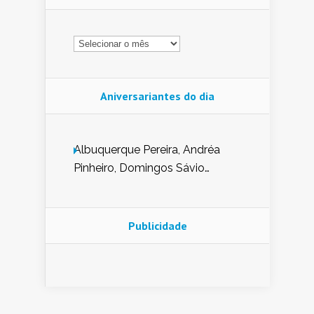
Arquivo
Aniversariantes do dia
Albuquerque Pereira, Andréa
Pinheiro, Domingos Sávio
Mendes, Eduardo Pessoa de
Carvalho, Erika Guerra, Evaldo
Nunes de Sena, Fátima Peixoto,
Publicidade
Glória Pereira, Kátia Mesel,
Marcus Prado, Maria Gorete
Dantas Barreto, Sebastião
Teixeira e Zeca Monteiro.