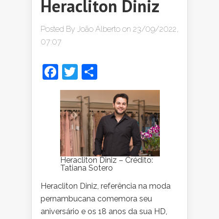
Heracliton Diniz
Posted By
João Alberto
on 23/09/2022,
07:07
Facebook
Twitter
Share
Heracliton Diniz – Crédito:
Tatiana Sotero
Heracliton Diniz, referência na moda
pernambucana comemora seu
aniversário e os 18 anos da sua HD,