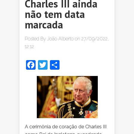
Charles III ainda
não tem data
marcada
Posted By
João Alberto
on 27/09/2022,
12:12
Facebook
Twitter
Share
A cerimônia de coração de Charles III