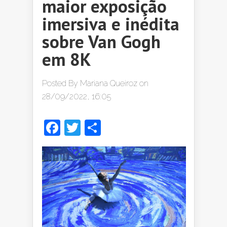
maior exposição
imersiva e inédita
sobre Van Gogh
em 8K
Posted By
Mariana Queiroz
on
28/09/2022, 16:05
Facebook
Twitter
Share