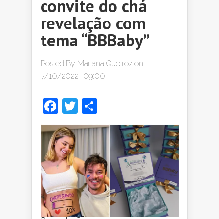
convite do chá
revelação com
tema “BBBaby”
Posted By
Mariana Queiroz
on
7/10/2022, 09:00
Facebook
Twitter
Share