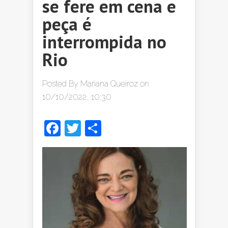
se fere em cena e
peça é
interrompida no
Rio
Posted By
Mariana Queiroz
on
10/10/2022, 10:30
Facebook
Twitter
Share