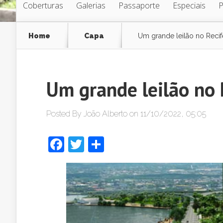
Coberturas
Galerias
Passaporte
Especiais
Home
Capa
Um grande leilão no Recif
Um grande leilão no 
Posted By
João Alberto
on 11/10/2022, 05:05
Facebook
Twitter
Share