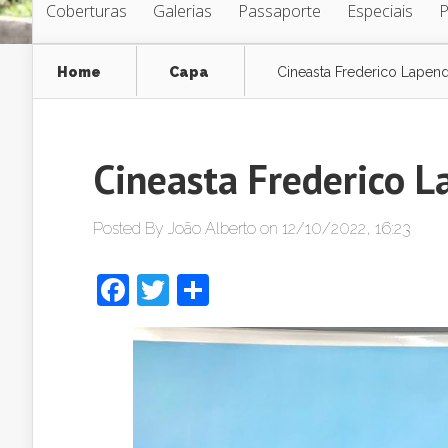
Coberturas
Galerias
Passaporte
Especiais
Home
Capa
Cineasta Frederico Lapend
Cineasta Frederico L
Posted By
João Alberto
on 12/10/2022, 16:23
Facebook
Twitter
Share