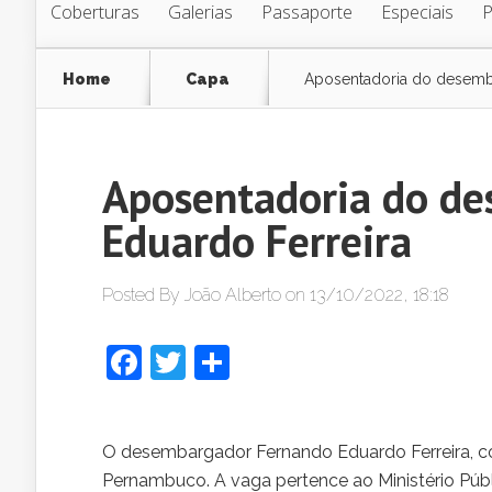
Coberturas
Galerias
Passaporte
Especiais
Home
Capa
Aposentadoria do desemb
Aposentadoria do d
Eduardo Ferreira
Posted By
João Alberto
on 13/10/2022, 18:18
Facebook
Twitter
Share
O desembargador Fernando Eduardo Ferreira, co
Pernambuco. A vaga pertence ao Ministério Púb