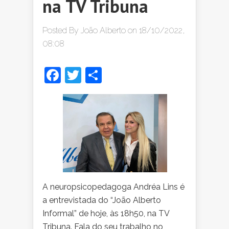
na TV Tribuna
Posted By
João Alberto
on 18/10/2022,
08:08
Facebook
Twitter
Share
A neuropsicopedagoga Andréa Lins é
a entrevistada do “João Alberto
Informal” de hoje, às 18h50, na TV
Tribuna. Fala do seu trabalho no