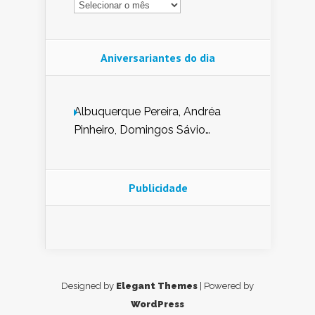
Aniversariantes do dia
Albuquerque Pereira, Andréa
Pinheiro, Domingos Sávio
Mendes, Eduardo Pessoa de
Carvalho, Erika Guerra, Evaldo
Nunes de Sena, Fátima Peixoto,
Publicidade
Glória Pereira, Kátia Mesel,
Marcus Prado, Maria Gorete
Dantas Barreto, Sebastião
Teixeira e Zeca Monteiro.
Designed by
Elegant Themes
| Powered by
WordPress