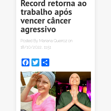
Record retorna ao
trabalho após
vencer câncer
agressivo
Posted By
Mariana Queiroz
on
18/10/2022, 11:51
Facebook
Twitter
Share