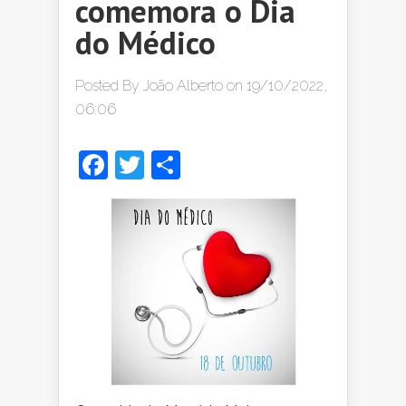
comemora o Dia
do Médico
Posted By
João Alberto
on 19/10/2022,
06:06
Facebook
Twitter
Share