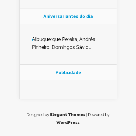
Aniversariantes do dia
Albuquerque Pereira, Andréa
Pinheiro, Domingos Sávio
Mendes, Eduardo Pessoa de
Carvalho, Erika Guerra, Evaldo
Nunes de Sena, Fátima Peixoto,
Publicidade
Glória Pereira, Kátia Mesel,
Marcus Prado, Maria Gorete
Dantas Barreto, Sebastião
Teixeira e Zeca Monteiro.
Designed by
Elegant Themes
| Powered by
WordPress