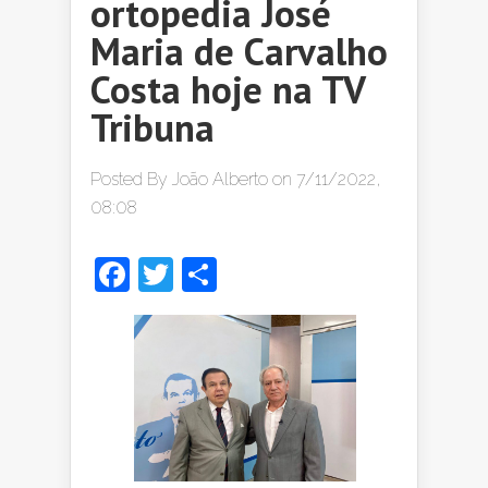
ortopedia José
Maria de Carvalho
Costa hoje na TV
Tribuna
Posted By
João Alberto
on 7/11/2022,
08:08
Facebook
Twitter
Share