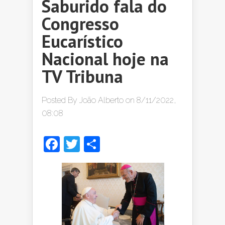
Saburido fala do
Congresso
Eucarístico
Nacional hoje na
TV Tribuna
Posted By
João Alberto
on 8/11/2022,
08:08
Facebook
Twitter
Share