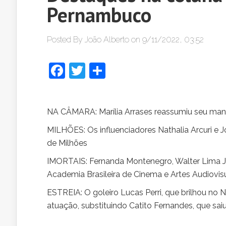
Pernambuco
Posted By
João Alberto
on 9/11/2022, 03:52
Facebook
Twitter
Share
NA CÂMARA: Marília Arrases reassumiu seu man
MILHÕES: Os influenciadores Nathalia Arcuri e J
de Milhões
IMORTAIS: Fernanda Montenegro, Walter Lima Jú
Academia Brasileira de Cinema e Artes Audiovisu
ESTREIA: O goleiro Lucas Perri, que brilhou no 
atuação, substituindo Catito Fernandes, que saiu