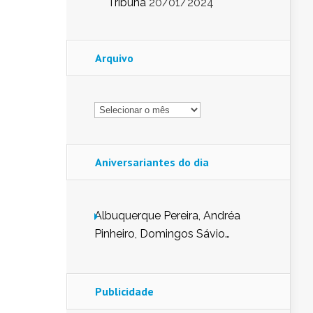
Tribuna
20/01/2024
Arquivo
Arquivo
Aniversariantes do dia
Albuquerque Pereira, Andréa
Pinheiro, Domingos Sávio
Mendes, Eduardo Pessoa de
Carvalho, Erika Guerra, Evaldo
Nunes de Sena, Fátima Peixoto,
Publicidade
Glória Pereira, Kátia Mesel,