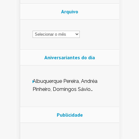
Arquivo
Arquivo
Aniversariantes do dia
Albuquerque Pereira, Andréa
Pinheiro, Domingos Sávio
Mendes, Eduardo Pessoa de
Carvalho, Erika Guerra, Evaldo
Nunes de Sena, Fátima Peixoto,
Publicidade
Glória Pereira, Kátia Mesel,
Marcus Prado, Maria Gorete
Dantas Barreto, Sebastião