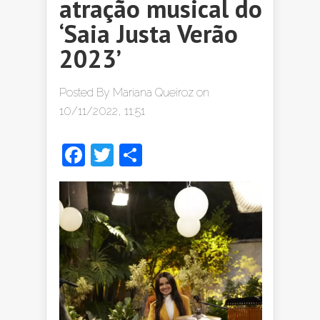
atração musical do
‘Saia Justa Verão
2023’
Posted By
Mariana Queiroz
on
10/11/2022, 11:51
Facebook
Twitter
Share