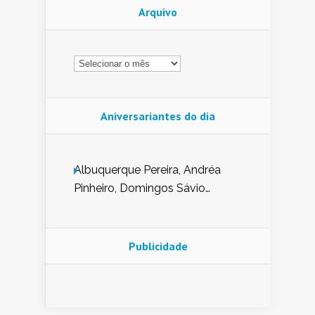
Arquivo
Arquivo
Aniversariantes do dia
Albuquerque Pereira, Andréa
Pinheiro, Domingos Sávio
Mendes, Eduardo Pessoa de
Carvalho, Erika Guerra, Evaldo
Nunes de Sena, Fátima Peixoto,
Publicidade
Glória Pereira, Kátia Mesel,
Marcus Prado, Maria Gorete
Dantas Barreto, Sebastião