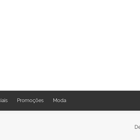
iais
Promoções
Moda
De