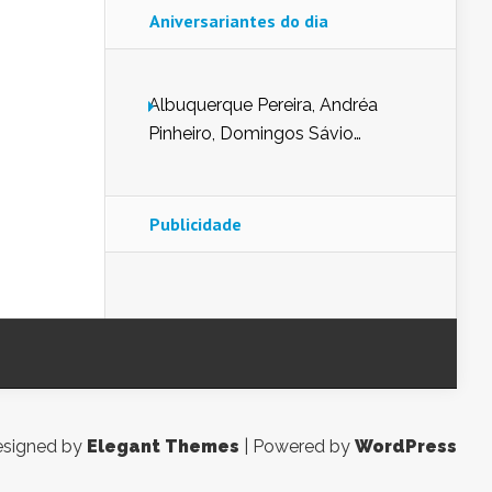
Aniversariantes do dia
Albuquerque Pereira, Andréa
Pinheiro, Domingos Sávio
Mendes, Eduardo Pessoa de
Carvalho, Erika Guerra, Evaldo
Nunes de Sena, Fátima Peixoto,
Publicidade
Glória Pereira, Kátia Mesel,
Marcus Prado, Maria Gorete
Dantas Barreto, Sebastião
Teixeira e Zeca Monteiro.
signed by
Elegant Themes
| Powered by
WordPress