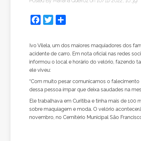
Posted By
Mariana Queiroz
on 10/11/2022, 10:39
Facebook
Twitter
Share
Ivo Vilela, um dos maiores maquiadores dos fam
acidente de carro. Em nota oficial nas redes soc
informou o local e horário do velório, fazend
ele viveu:
“Com muito pesar comunicamos o falecimento d
dessa pessoa ímpar que deixa saudades na mesm
Ele trabalhava em Curitiba e tinha mais de 100 
sobre maquiagem e moda. O velório acontecerá 
novembro, no Cemitério Municipal São Francisco