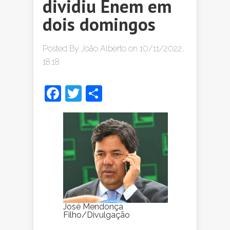
dividiu Enem em
dois domingos
Posted By
João Alberto
on 10/11/2022,
18:18
Facebook
Twitter
Share
José Mendonça
Filho/Divulgação