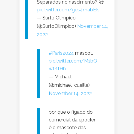
Separados no nascimento? 🧐
pic.twitter.com/ges4mabEIs
— Surto Olímpico
(@SurtoOlimpico)
November 14,
2022
#Paris2024
mascot.
pic.twitter.com/M1bO
wfKfHh
— Michael
(@michael_cueille)
November 14, 2022
por que o fígado do
comercial da epocler
é o mascote das