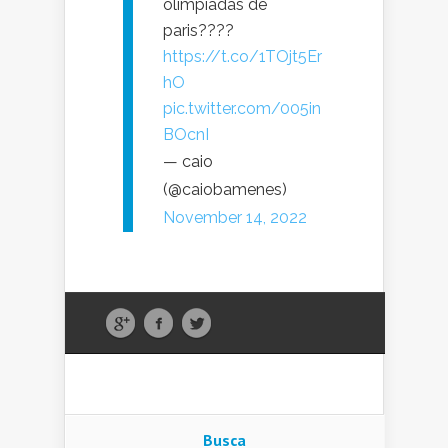
olimpíadas de
paris????
https://t.co/1TOjt5Er
hO
pic.twitter.com/005in
BOcnI
— caio
(@caiobamenes)
November 14, 2022
Busca