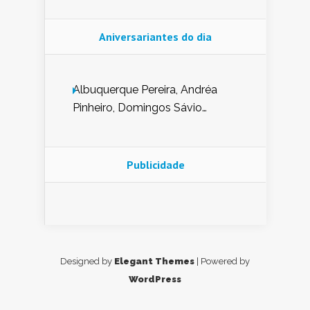
Aniversariantes do dia
Albuquerque Pereira, Andréa
Pinheiro, Domingos Sávio
Mendes, Eduardo Pessoa de
Carvalho, Erika Guerra, Evaldo
Nunes de Sena, Fátima Peixoto,
Publicidade
Glória Pereira, Kátia Mesel,
Marcus Prado, Maria Gorete
Dantas Barreto, Sebastião
Teixeira e Zeca Monteiro.
Designed by
Elegant Themes
| Powered by
WordPress