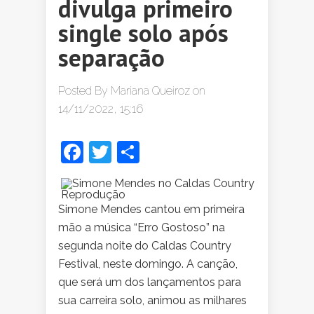
divulga primeiro
single solo após
separação
Posted By
Mariana Queiroz
on
14/11/2022, 15:16
Facebook
Twitter
Share
Reprodução
Simone Mendes cantou em primeira
mão a música “Erro Gostoso” na
segunda noite do Caldas Country
Festival, neste domingo. A canção,
que será um dos lançamentos para
sua carreira solo, animou as milhares