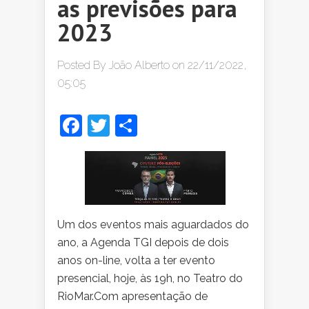
as previsões para
2023
Posted By
João Alberto
on 22/11/2022,
05:05
Facebook
Twitter
Share
Um dos eventos mais aguardados do
ano, a Agenda TGI depois de dois
anos on-line, volta a ter evento
presencial, hoje, às 19h, no Teatro do
RioMar.Com apresentação de