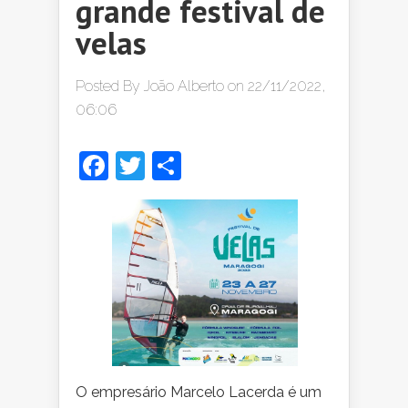
grande festival de
velas
Posted By
João Alberto
on 22/11/2022,
06:06
Facebook
Twitter
Share
O empresário Marcelo Lacerda é um