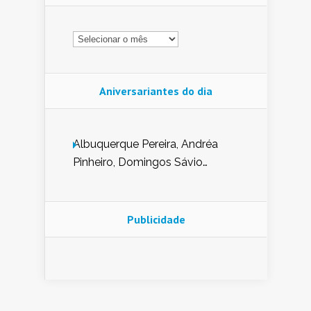
Arquivo
Aniversariantes do dia
Albuquerque Pereira, Andréa
Pinheiro, Domingos Sávio
Mendes, Eduardo Pessoa de
Carvalho, Erika Guerra, Evaldo
Nunes de Sena, Fátima Peixoto,
Publicidade
Glória Pereira, Kátia Mesel,
Marcus Prado, Maria Gorete
Dantas Barreto, Sebastião
Teixeira e Zeca Monteiro.