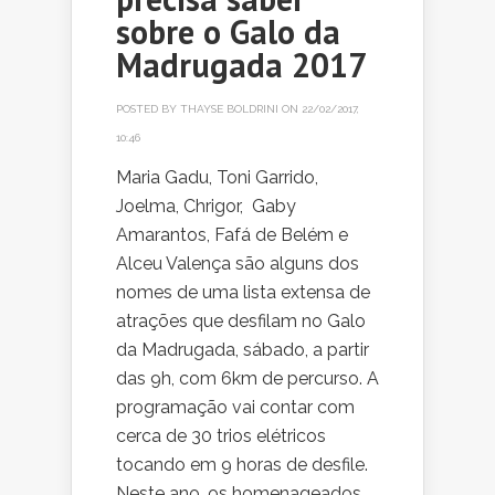
sobre o Galo da
Madrugada 2017
POSTED BY
THAYSE BOLDRINI
ON 22/02/2017,
10:46
Maria Gadu, Toni Garrido,
Joelma, Chrigor, Gaby
Amarantos, Fafá de Belém e
Alceu Valença são alguns dos
nomes de uma lista extensa de
atrações que desfilam no Galo
da Madrugada, sábado, a partir
das 9h, com 6km de percurso. A
programação vai contar com
cerca de 30 trios elétricos
tocando em 9 horas de desfile.
Neste ano, os homenageados