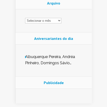
Arquivo
Arquivo
Aniversariantes do dia
Albuquerque Pereira, Andréa
Pinheiro, Domingos Sávio
Mendes, Eduardo Pessoa de
Carvalho, Erika Guerra, Evaldo
Nunes de Sena, Fátima Peixoto,
Publicidade
Glória Pereira, Kátia Mesel,
Marcus Prado, Maria Gorete
Dantas Barreto, Sebastião
Teixeira e Zeca Monteiro.