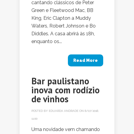
cantando clássicos de Peter
Green e Fleetwood Mac, BB
King, Eric Clapton a Muddy
Waters, Robert Johnson e Bo
Diddles. A casa abrirá às 18h,
enquanto os...
Read More
Bar paulistano
inova com rodízio
de vinhos
POSTED BY
EDUARDA ANDRADE
ON 8/07/2018,
11:00
Uma novidade vem chamando