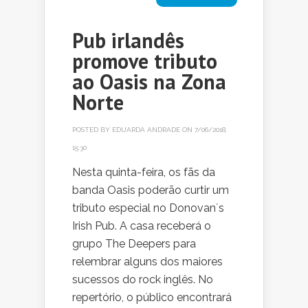
Pub irlandês
promove tributo
ao Oasis na Zona
Norte
POSTED BY
EDUARDA ANDRADE
ON 7/06/2018,
15:30
Nesta quinta-feira, os fãs da
banda Oasis poderão curtir um
tributo especial no Donovan´s
Irish Pub. A casa receberá o
grupo The Deepers para
relembrar alguns dos maiores
sucessos do rock inglês. No
repertório, o público encontrará