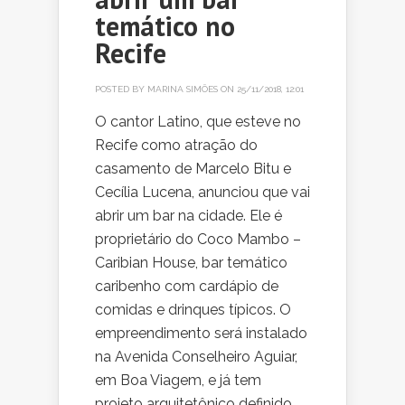
temático no
Recife
POSTED BY
MARINA SIMÕES
ON 25/11/2018, 12:01
O cantor Latino, que esteve no
Recife como atração do
casamento de Marcelo Bitu e
Cecília Lucena, anunciou que vai
abrir um bar na cidade. Ele é
proprietário do Coco Mambo –
Caribian House, bar temático
caribenho com cardápio de
comidas e drinques típicos. O
empreendimento será instalado
na Avenida Conselheiro Aguiar,
em Boa Viagem, e já tem
projeto arquitetônico definido.