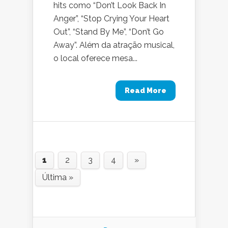
hits como “Don’t Look Back In
Anger”, “Stop Crying Your Heart
Out”, “Stand By Me”, “Don’t Go
Away”. Além da atração musical,
o local oferece mesa...
Read More
1
2
3
4
»
Última »