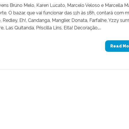
ovens Bruno Melo, Karen Lucato, Marcelo Veloso e Marcella Ma
te. O bazar, que vai funcionar das 11h às 18h, contará com m
, Redley, Eh!, Candanga, Manglier, Donata, Farfalhe, Yzzy su
, Las Quitanda, Priscilla Lins, Eita! Decoração,...
Read Mo