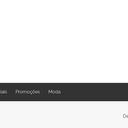
iais
Promoções
Moda
De