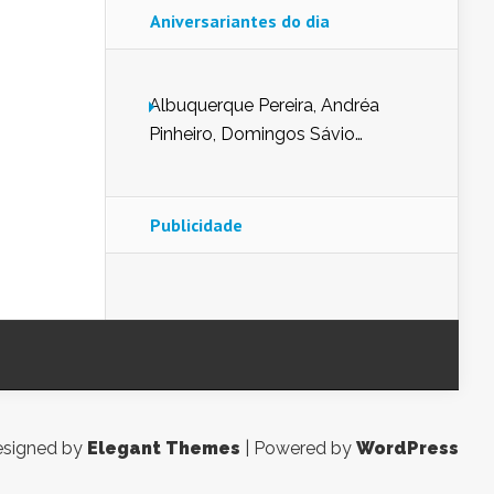
Aniversariantes do dia
Albuquerque Pereira, Andréa
Pinheiro, Domingos Sávio
Mendes, Eduardo Pessoa de
Carvalho, Erika Guerra, Evaldo
Nunes de Sena, Fátima Peixoto,
Publicidade
Glória Pereira, Kátia Mesel,
Marcus Prado, Maria Gorete
Dantas Barreto, Sebastião
Teixeira e Zeca Monteiro.
signed by
Elegant Themes
| Powered by
WordPress