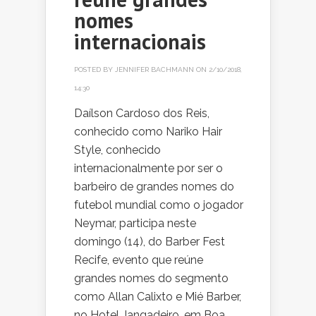
nomes
internacionais
POSTED BY
JENNIFER BACHMANN
ON 2/10/2018,
14:30
Daílson Cardoso dos Reis,
conhecido como Nariko Hair
Style, conhecido
internacionalmente por ser o
barbeiro de grandes nomes do
futebol mundial como o jogador
Neymar, participa neste
domingo (14), do Barber Fest
Recife, evento que reúne
grandes nomes do segmento
como Allan Calixto e Mié Barber,
no Hotel Jangadeiro, em Boa