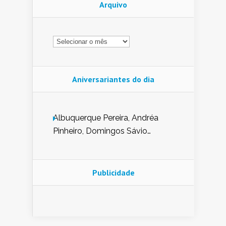
Arquivo
Arquivo
Aniversariantes do dia
Albuquerque Pereira, Andréa
Pinheiro, Domingos Sávio
Mendes, Eduardo Pessoa de
Carvalho, Erika Guerra, Evaldo
Nunes de Sena, Fátima Peixoto,
Publicidade
Glória Pereira, Kátia Mesel,
Marcus Prado, Maria Gorete
Dantas Barreto, Sebastião
Teixeira e Zeca Monteiro.