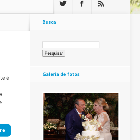
Busca
Pesquisar
por:
Galeria de fotos
te é
e
e
re