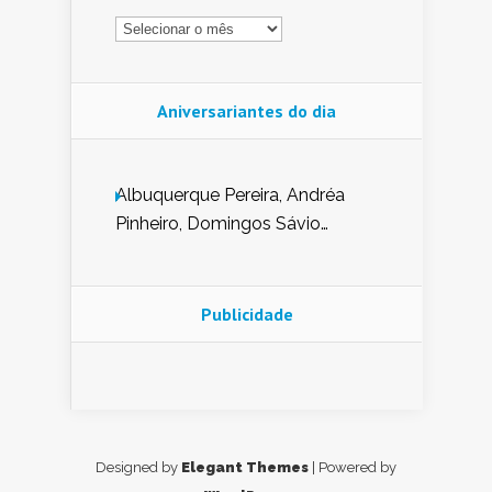
Arquivo
Aniversariantes do dia
Albuquerque Pereira, Andréa
Pinheiro, Domingos Sávio
Mendes, Eduardo Pessoa de
Carvalho, Erika Guerra, Evaldo
Nunes de Sena, Fátima Peixoto,
Publicidade
Glória Pereira, Kátia Mesel,
Marcus Prado, Maria Gorete
Dantas Barreto, Sebastião
Teixeira e Zeca Monteiro.
Designed by
Elegant Themes
| Powered by