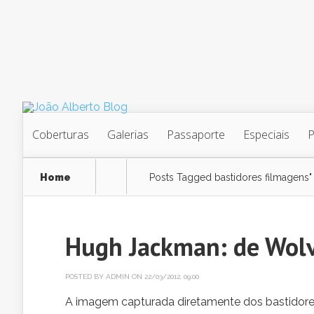
Coberturas
Galerias
Passaporte
Especiais
Home
Posts Tagged
bastidores filmagens"
Hugh Jackman: de Wolv
POSTED BY
ADMIN
ON 22/03/2012, 09:00
A imagem capturada diretamente dos bastidore