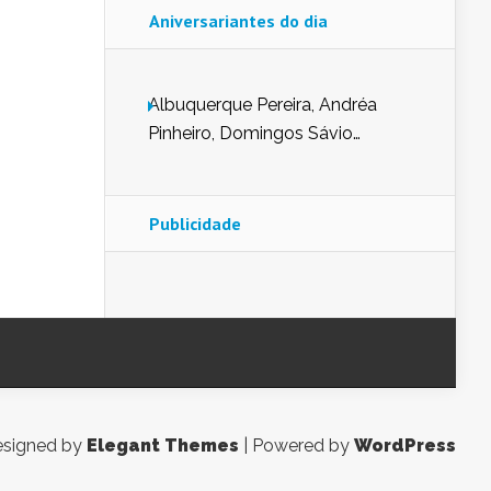
Aniversariantes do dia
Albuquerque Pereira, Andréa
Pinheiro, Domingos Sávio
Mendes, Eduardo Pessoa de
Carvalho, Erika Guerra, Evaldo
Nunes de Sena, Fátima Peixoto,
Publicidade
Glória Pereira, Kátia Mesel,
Marcus Prado, Maria Gorete
Dantas Barreto, Sebastião
Teixeira e Zeca Monteiro.
signed by
Elegant Themes
| Powered by
WordPress