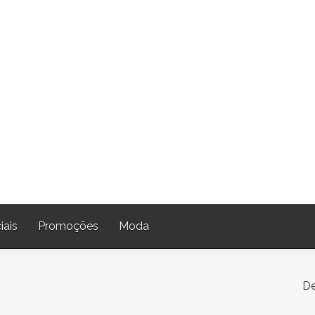
iais
Promoções
Moda
De